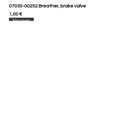
07030-00252 Breather, brake valve
Prix
1,00 €
Nouveau
8E9846 PLATE - 3.18 mm Thick Grip
Plate
Prix
1,00 €
Nouveau