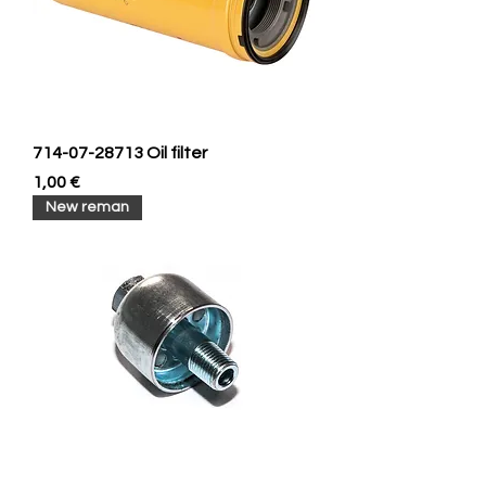
714-07-28713 Oil filter
Prix
1,00 €
New reman