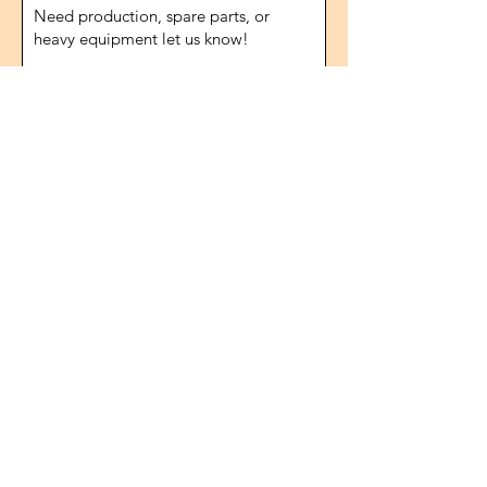
Send
Adresse
1474.rue, n°10
IVOKSAN/Ankara
Turquie
Téléphone
0090 506 022 53 06