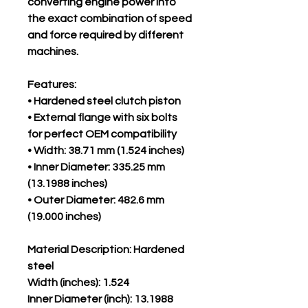
converting engine power into
the exact combination of speed
and force required by different
machines.
Features:
• Hardened steel clutch piston
• External flange with six bolts
for perfect OEM compatibility
• Width: 38.71 mm (1.524 inches)
• Inner Diameter: 335.25 mm
(13.1988 inches)
• Outer Diameter: 482.6 mm
(19.000 inches)
Material Description: Hardened
steel
Width (inches): 1.524
Inner Diameter (inch): 13.1988