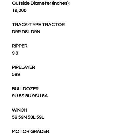
Outside Diameter (inches):
19,000
TRACK-TYPE TRACTOR
D9R D8L D9N
RIPPER
9 8
PIPELAYER
589
BULLDOZER
9U 8S 8U 9SU 8A
WINCH
58 59N 58L 59L
MOTOR GRADER