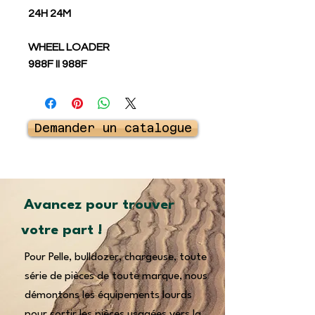
24H 24M
WHEEL LOADER
988F II 988F
Demander un catalogue
Avancez pour trouver
votre part !
Pour Pelle, bulldozer, chargeuse, toute
série de pièces de toute marque, nous
démontons les équipements lourds
pour sortir les pièces usagées vers la