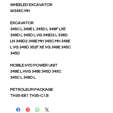
WHEELED EXCAVATOR
W345C MH
EXCAVATOR
345C L 349E L 345D L 349F LXE
349D L 345D L VG 349D2 L 336D
LN 349D2 349E MH 345C MH 349E
L VG 349D 352F XE VG 349E 345C
345D
MOBILE HYD POWER UNIT
349E L HVG 349E 345D 345C
345C L 349D L
PETROLEUM PACKAGE
TH35-E81 TH35-C13I