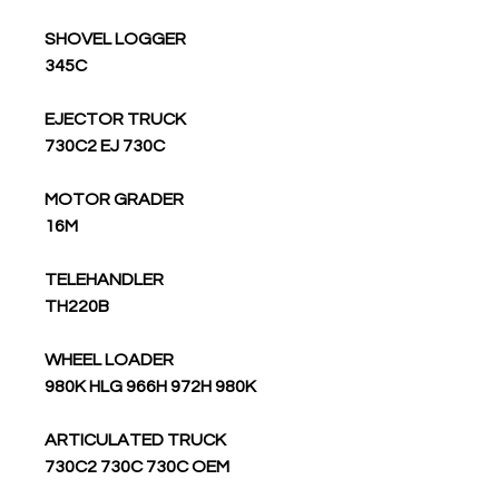
SHOVEL LOGGER
345C
EJECTOR TRUCK
730C2 EJ 730C
MOTOR GRADER
16M
TELEHANDLER
TH220B
WHEEL LOADER
980K HLG 966H 972H 980K
ARTICULATED TRUCK
730C2 730C 730C OEM