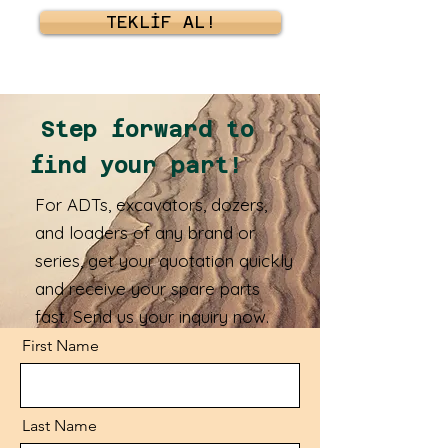
TEKLİF AL!
Step forward to
find your part!
For ADTs, excavators, dozers,
and loaders of any brand or
series, get your quotation quickly
and receive your spare parts
fast. Send us your inquiry now.
First Name
Last Name