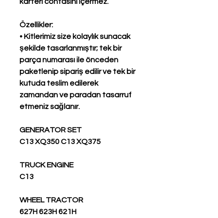
karteri contasını içermez.
Özellikler:
• Kitlerimiz size kolaylık sunacak
şekilde tasarlanmıştır; tek bir
parça numarası ile önceden
paketlenip sipariş edilir ve tek bir
kutuda teslim edilerek
zamandan ve paradan tasarruf
etmeniz sağlanır.
GENERATOR SET
C13 XQ350 C13 XQ375
TRUCK ENGINE
C13
WHEEL TRACTOR
627H 623H 621H