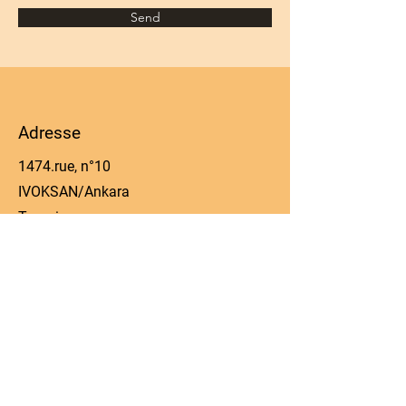
Send
Adresse
1474.rue, n°10
IVOKSAN/Ankara
Turquie
Téléphone
0090 506 022 53 06
E-mail
manager@kos-parts.com