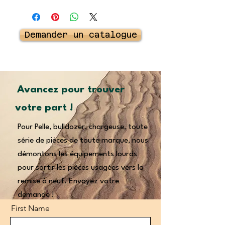
Demander un catalogue
Avancez pour trouver
votre part !
Pour Pelle, bulldozer, chargeuse, toute
série de pièces de toute marque, nous
démontons les équipements lourds
pour sortir les pièces usagées vers la
remise à neuf. Envoyez votre
demande !
First Name