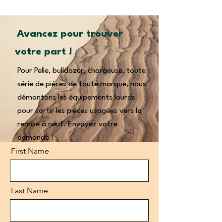
Avancez pour trouver
votre part !
Pour Pelle, bulldozer, chargeuse, toute
série de pièces de toute marque, nous
démontons les équipements lourds
pour sortir les pièces usagées vers la
remise à neuf. Envoyez votre
demande !
First Name
Last Name