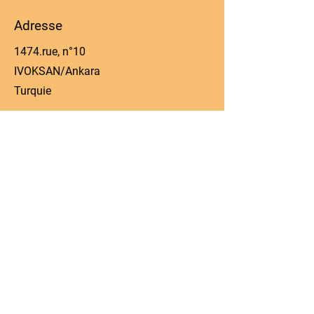
Adresse
1474.rue, n°10
IVOKSAN/Ankara
Turquie
Téléphone
0090 506 022 53 06
E-mail
manager@kos-parts.com
Réseaux sociaux