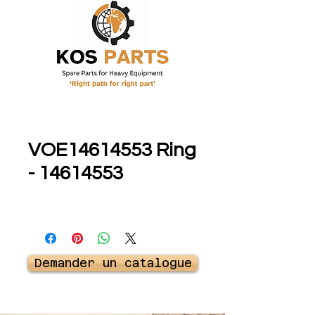
VOE14614553 Ring
- 14614553
Demander un catalogue