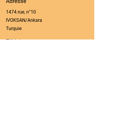
Adresse
1474.rue, n°10
IVOKSAN/Ankara
Turquie
Téléphone
0090 506 022 53 06
E-mail
manager@kos-parts.com
Réseaux sociaux