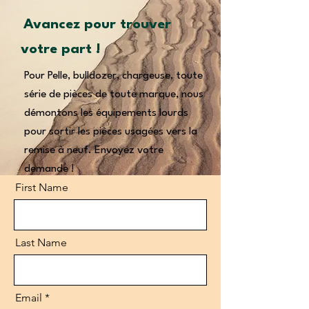
Avancez pour trouver
votre part !
Pour Pelle, bulldozer, chargeuse, toute
série de pièces de toute marque, nous
démontons les équipements lourds
pour sortir les pièces usagées vers la
remise à neuf. Envoyez votre
demande !
First Name
Last Name
Email