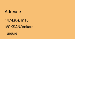
Adresse
1474.rue, n°10
IVOKSAN/Ankara
Turquie
Téléphone
0090 506 022 53 06
E-mail
manager@kos-parts.com
Réseaux sociaux