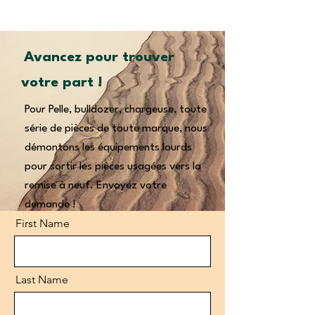
Avancez pour trouver
votre part !
Pour Pelle, bulldozer, chargeuse, toute
série de pièces de toute marque, nous
démontons les équipements lourds
pour sortir les pièces usagées vers la
remise à neuf. Envoyez votre
demande !
First Name
Last Name