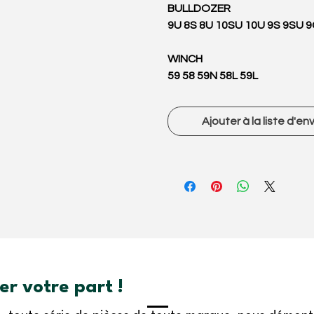
BULLDOZER
9U 8S 8U 10SU 10U 9S 9SU 9
WINCH
59 58 59N 58L 59L
Ajouter à la liste d'en
r votre part !