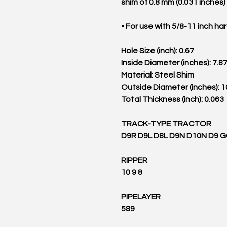
shim of 0.8 mm (0.031 inches)
• For use with 5/8-11 inch h
Hole Size (inch): 0.67
Inside Diameter (inches): 7.8
Material: Steel Shim
Outside Diameter (inches): 1
Total Thickness (inch): 0.063
TRACK-TYPE TRACTOR
D9R D9L D8L D9N D10N D9 
RIPPER
10 9 8
PIPELAYER
589