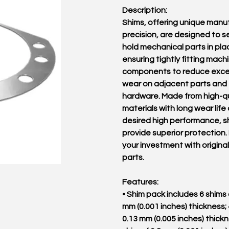
Description:
Shims, offering unique manu
precision, are designed to s
hold mechanical parts in pla
ensuring tightly fitting mach
components to reduce exce
wear on adjacent parts and
hardware. Made from high-qu
materials with long wear life
desired high performance, s
provide superior protection.
your investment with original
parts.
Features:
• Shim pack includes 6 shims 
mm (0.001 inches) thickness; 
0.13 mm (0.005 inches) thickn