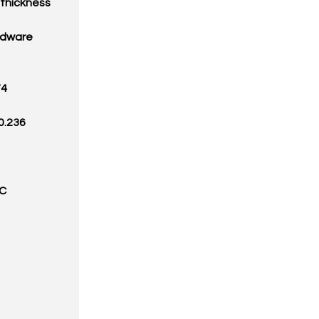
 thickness
ardware
74
0.236
GC