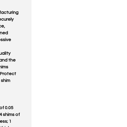
facturing
ecurely
ce,
ined
ssive
ality
 and the
hims
 Protect
 shim
of 0.05
4 shims of
ess; 1