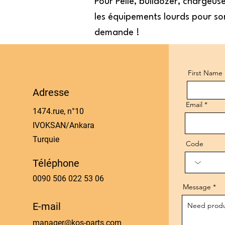
Pour Pelle, bulldozer, chargeu
les équipements lourds pour sor
demande !
First Name
Adresse
Email
1474.rue, n°10
IVOKSAN/Ankara
Turquie
Code
Téléphone
0090 506 022 53 06
Message
E-mail
manager@kos-parts.com