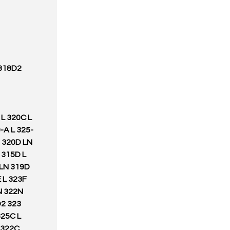
 318D2
 L 320C L
-A L 325-
S 320D LN
 315D L
 LN 319D
 L 323F
N 322N
D2 323
325C L
 322C