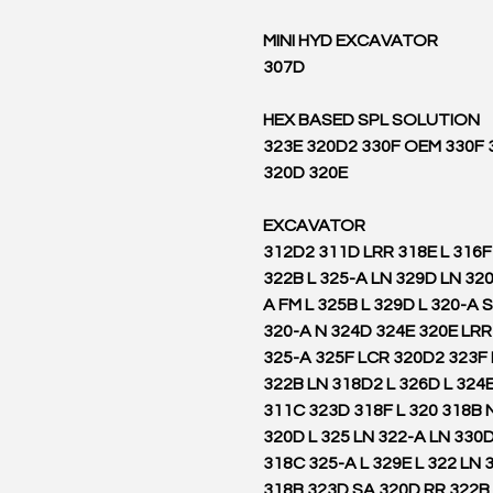
MINI HYD EXCAVATOR
307D
HEX BASED SPL SOLUTION
323E 320D2 330F OEM 330F
320D 320E
EXCAVATOR
312D2 311D LRR 318E L 316F
322B L 325-A LN 329D LN 320
A FM L 325B L 329D L 320-A 
320-A N 324D 324E 320E LRR
325-A 325F LCR 320D2 323F
322B LN 318D2 L 326D L 324E
311C 323D 318F L 320 318B 
320D L 325 LN 322-A LN 330
318C 325-A L 329E L 322 LN 
318B 323D SA 320D RR 322B