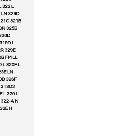
 322 L
 LN 329D
 321C 321B
20N 325B
 320D
319D L
RR 329E
0B FM LL
 L 320F L
23E LN
0B 326F
N 313D2
 L 320 L
 322-A N
36E H