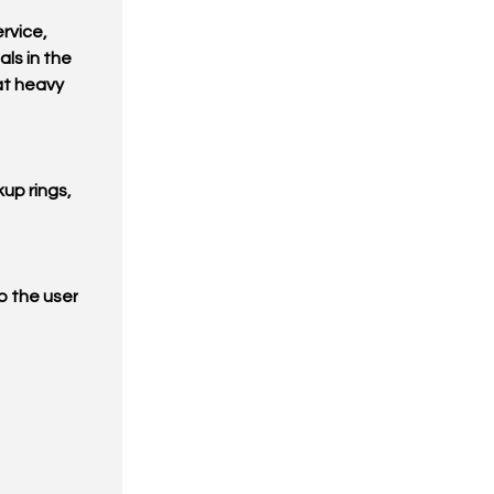
ervice,
als in the
at heavy
kup rings,
o the user