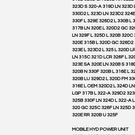
323D S 320-A 319D LN 323D L
330D2 L 323D LN 323D2 324E
330F L 329E 326D2 L 330B L
317B LN 320E L 320D2 GC 3
LN 329F L 325D L 320B 320C
320E 315B L 320D GC 326D2 
323E L 323D2 L 325 L 320D L
LN 315C 321D LCR 326F L 32
323E SA 320E LN 320B S 318D
320B N 330F 320B L 316E L 3
320B LU 329D2 L 320D FM 33
316E L OEM 320D2 L 324D L
LGP 317B L 322-A 329D2 323F
325B 330F LN 324D L 322-A L
320 GC 325C 326F LN 325D 3
320E RR 320B U 325F
MOBILE HYD POWER UNIT