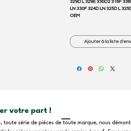
329D L 329E 330D2 316F 336
LN 330F 324D LN 325D L 325
OEM
Ajouter à la liste d'en
r votre part !
se, toute série de pièces de toute marque, nous démon