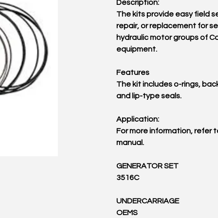
Description:
The kits provide easy field s
repair, or replacement for se
hydraulic motor groups of C
equipment.
Features
The kit includes o-rings, bac
and lip-type seals.
Application:
For more information, refer t
manual.
GENERATOR SET
3516C
UNDERCARRIAGE
OEMS