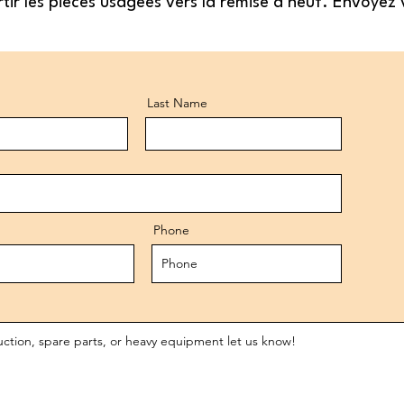
tir les pièces usagées vers la remise à neuf. Envoyez 
Last Name
Phone