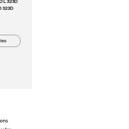
D L 323D
D 323D
vies
tons