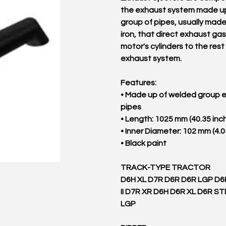
the exhaust system made up
group of pipes, usually made
iron, that direct exhaust ga
motor's cylinders to the rest
exhaust system.
Features:
• Made up of welded group 
pipes
• Length: 1025 mm (40.35 in
• Inner Diameter: 102 mm (4.
• Black paint
TRACK-TYPE TRACTOR
D6H XL D7R D6R D6R LGP D6
II D7R XR D6H D6R XL D6R S
LGP