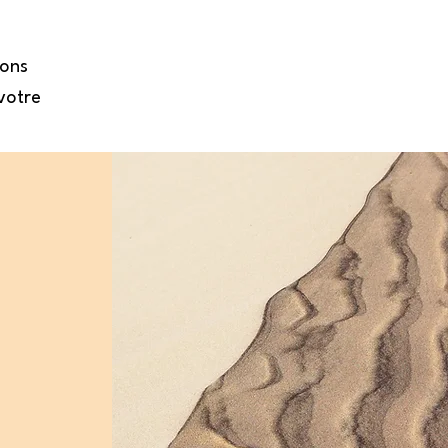
tons
votre