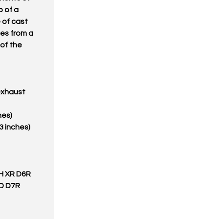
 of a
 of cast
ses from a
 of the
exhaust
ches)
03 inches)
H XR D6R
TD D7R