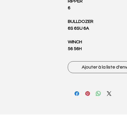
RIPPER
6
BULLDOZER
6S 6SU 6A
WINCH
56 56H
Ajouter à la liste d'en