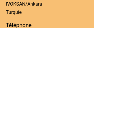
IVOKSAN/Ankara
Turquie
Téléphone
0090 506 022 53 06
E-mail
manager@kos-parts.com
Réseaux sociaux