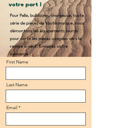
votre part !
Pour Pelle, bulldozer, chargeuse, toute
série de pièces de toute marque, nous
démontons les équipements lourds
pour sortir les pièces usagées vers la
remise à neuf. Envoyez votre
demande !
First Name
Last Name
Email