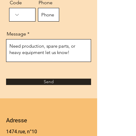
Code
Phone
Message
Send
Adresse
1474.rue, n°10