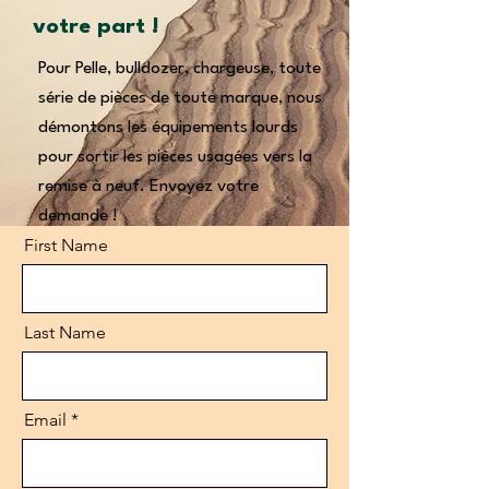
votre part !
Pour Pelle, bulldozer, chargeuse, toute
série de pièces de toute marque, nous
démontons les équipements lourds
pour sortir les pièces usagées vers la
remise à neuf. Envoyez votre
demande !
First Name
Last Name
Email