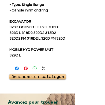
• Type: Single flange
• Oil hole in rim and ring
EXCAVATOR
320D GC 320D L 316F L 315D L
323D L 318D2 320D2 313D2
320D2 FM 318D2 L 320D FM 320D
MOBILE HYD POWER UNIT
329D L
Demander un catalogue
Avancez pour trouver