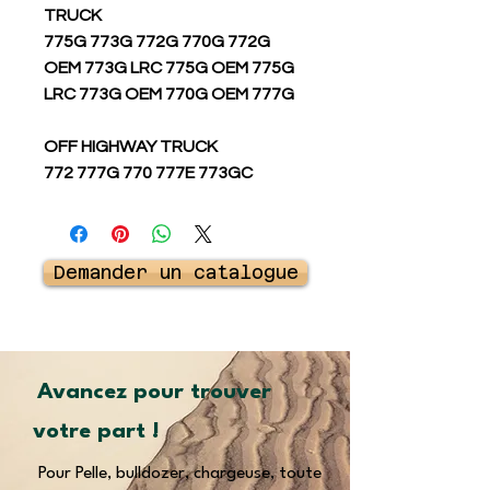
TRUCK
775G 773G 772G 770G 772G
OEM 773G LRC 775G OEM 775G
LRC 773G OEM 770G OEM 777G
OFF HIGHWAY TRUCK
772 777G 770 777E 773GC
Demander un catalogue
Avancez pour trouver
votre part !
Pour Pelle, bulldozer, chargeuse, toute