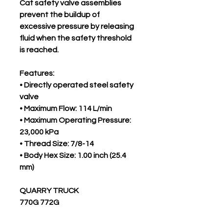
Cat safety valve assemblies
prevent the buildup of
excessive pressure by releasing
fluid when the safety threshold
is reached.
Features:
• Directly operated steel safety
valve
• Maximum Flow: 114 L/min
• Maximum Operating Pressure:
23,000 kPa
• Thread Size: 7/8-14
• Body Hex Size: 1.00 inch (25.4
mm)
QUARRY TRUCK
770G 772G