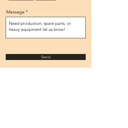
Message
Send
Adresse
1474.rue, n°10
IVOKSAN/Ankara
Turquie