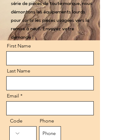
série de pièces de toute marque, nous
démontons les équipements lourds
pour sortir les pièces usagées vers la
remise à neuf. Envoyez votre
demande !
First Name
Last Name
Email
Code
Phone