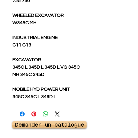
725 730
WHEELED EXCAVATOR
W345C MH
INDUSTRIAL ENGINE
C11 C13
EXCAVATOR
345C L 345D L 345D L VG 345C
MH 345C 345D
MOBILE HYD POWER UNIT
345C 345C L 349D L
Demander un catalogue