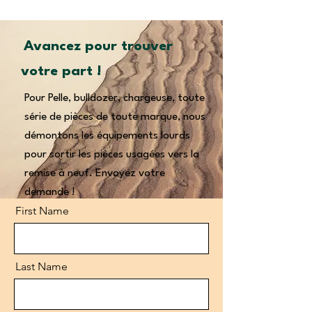
Avancez pour trouver
votre part !
Pour Pelle, bulldozer, chargeuse, toute
série de pièces de toute marque, nous
démontons les équipements lourds
pour sortir les pièces usagées vers la
remise à neuf. Envoyez votre
demande !
First Name
Last Name