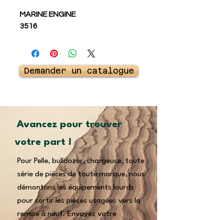
MARINE ENGINE
3516
Demander un catalogue
Avancez pour trouver
votre part !
Pour Pelle, bulldozer, chargeuse, toute
série de pièces de toute marque, nous
démontons les équipements lourds
pour sortir les pièces usagées vers la
remise à neuf. Envoyez votre