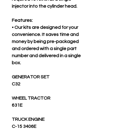
injector into the cylinder head.
Features:
• Our kits are designed for your
convenience. It saves time and
money by being pre-packaged
and ordered with a single part
number and delivered in a single
box.
GENERATOR SET
C32
WHEEL TRACTOR
631E
TRUCK ENGINE
C-15 3406E