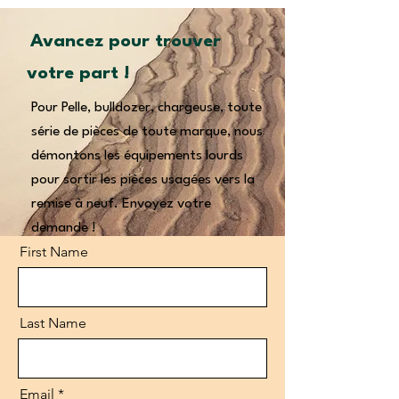
Avancez pour trouver
votre part !
Pour Pelle, bulldozer, chargeuse, toute
série de pièces de toute marque, nous
démontons les équipements lourds
pour sortir les pièces usagées vers la
remise à neuf. Envoyez votre
demande !
First Name
Last Name
Email