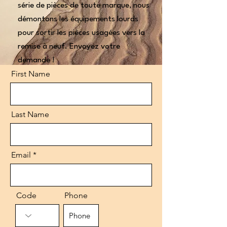
série de pièces de toute marque, nous
démontons les équipements lourds
pour sortir les pièces usagées vers la
remise à neuf. Envoyez votre
demande !
First Name
Last Name
Email
Code
Phone