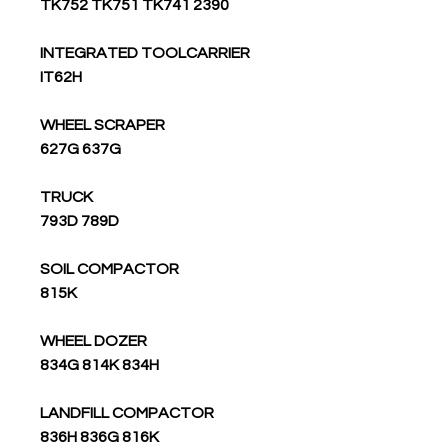
TK752 TK751 TK741 2390
INTEGRATED TOOLCARRIER
IT62H
WHEEL SCRAPER
627G 637G
TRUCK
793D 789D
SOIL COMPACTOR
815K
WHEEL DOZER
834G 814K 834H
LANDFILL COMPACTOR
836H 836G 816K