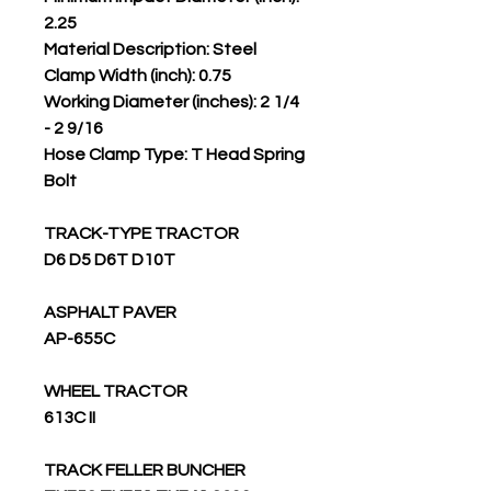
2.25
Material Description: Steel
Clamp Width (inch): 0.75
Working Diameter (inches): 2 1/4
- 2 9/16
Hose Clamp Type: T Head Spring
Bolt
TRACK-TYPE TRACTOR
D6 D5 D6T D10T
ASPHALT PAVER
AP-655C
WHEEL TRACTOR
613C II
TRACK FELLER BUNCHER