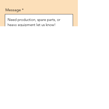
Message
Send
Adresse
1474.rue, n°10
IVOKSAN/Ankara
Turquie