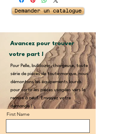
Demander un catalogue
Avancez pour trouver
votre part !
Pour Pelle, bulldozer, chargeuse, toute
série de pièces de toute marque, nous
démontons les équipements lourds
pour sortir les pièces usagées vers la
remise à neuf. Envoyez votre
demande !
First Name