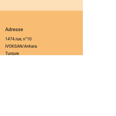
Adresse
1474.rue, n°10
IVOKSAN/Ankara
Turquie
Téléphone
0090 506 022 53 06
E-mail
manager@kos-parts.com
Réseaux sociaux