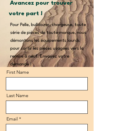
Avancez pour trouver
votre part !
Pour Pelle, bulldozer, chargeuse, toute
série de pièces de toute marque, nous
démontons les équipements lourds
pour sortir les pièces usagées vers la
remise à neuf. Envoyez votre
demande !
First Name
Last Name
Email