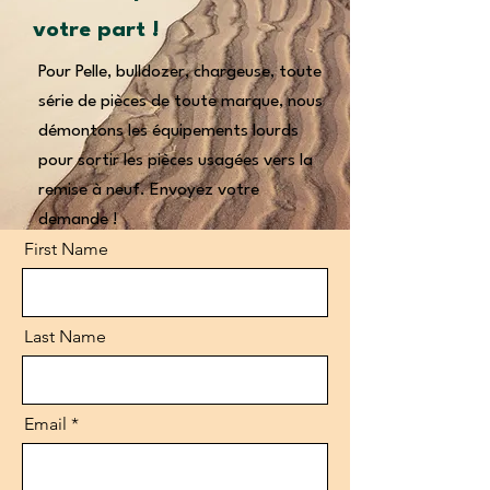
votre part !
Pour Pelle, bulldozer, chargeuse, toute
série de pièces de toute marque, nous
démontons les équipements lourds
pour sortir les pièces usagées vers la
remise à neuf. Envoyez votre
demande !
First Name
Last Name
Email