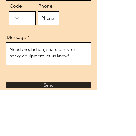
Code
Phone
Message
Send
Adresse
1474.rue, n°10