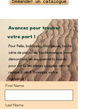
Demander un catalogue
Avancez pour trouver
votre part !
Pour Pelle, bulldozer, chargeuse, toute
série de pièces de toute marque, nous
démontons les équipements lourds
pour sortir les pièces usagées vers la
remise à neuf. Envoyez votre
demande !
First Name
Last Name