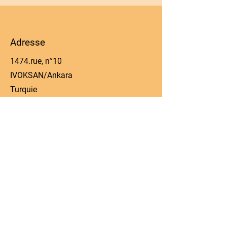
Adresse
1474.rue, n°10
IVOKSAN/Ankara
Turquie
Téléphone
0090 506 022 53 06
E-mail
manager@kos-parts.com
Réseaux sociaux