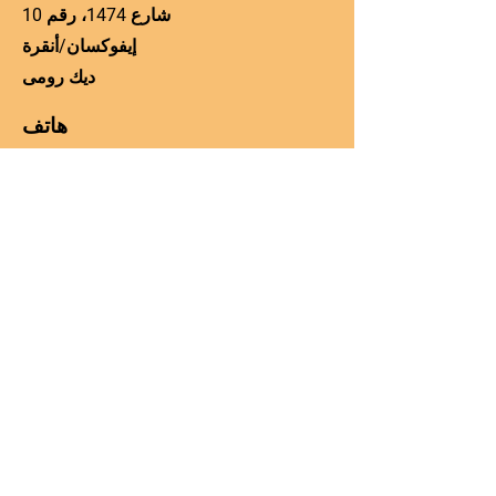
شارع 1474، رقم 10
إيفوكسان/أنقرة
ديك رومى
هاتف
00905060225306
Email
manager@kos-parts.com
وسائل التواصل الاجتماعي