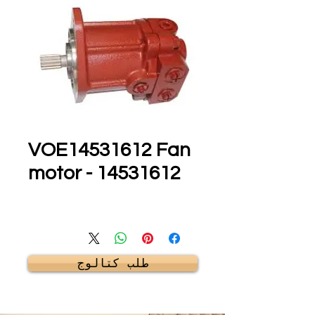
VOE14531612 Fan
motor - 14531612
طلب كتالوج