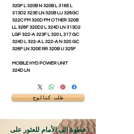
320F L 320B N 320B L 316E L
313D2 323E LN 320B LU 326GC
322C FM 320D FM OTHER 320B
LL 326F 320D2 L 324D LN 313D2
LGP 322-A 323F L 320 L 317 GC
324D L 322-A L 322-A N 320 GC
326F LN 320E RR 320B U 325F
MOBILE HYD POWER UNIT
324D LN
طلب كتالوج
خطوة إلى الأمام للعثور على