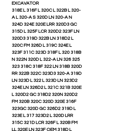
EXCAVATOR
318E L 316F L 320C L 322B L 320-
A L 320-A S 320D LN 320-A N
324D 324E 320E LRR 320D3 GC
315D L 325F LCR 320D2 323F LN
320D3 319D 322B LN 318D2 L
320C FM 326D L 319C 324E L
323F 311C 323D 318F L 320 318B
N 322N 320D L 322-A LN 326 325
323 318C 318F 322 LN 318B 320D
RR 322B 322C 323D3 320-A 319D
LN 323D L 322 L 323D LN 323D2
324E LN 326D2 L 321C 321B 320E
L 320D2 GC 318D2 320N 320D2
FM 320B 320C 320D 320E 316F
323GC 320D GC 326D2 319D L
323E L 317 323D2 L 320D LRR
315C 321D LCR 326F L 320B FM
LL 320E LN 323F OEM 318D L