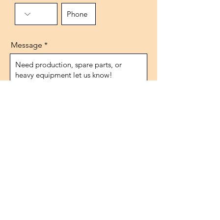
Message
Send
عنوان
شارع 1474، رقم 10
إيفوكسان/أنقرة