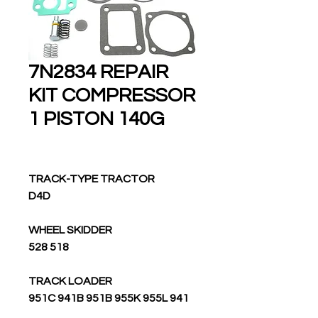
7N2834 REPAIR
KIT COMPRESSOR
1 PISTON 140G
TRACK-TYPE TRACTOR
D4D
WHEEL SKIDDER
518 528
TRACK LOADER
951C 941B 951B 955K 955L 941