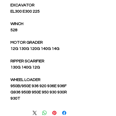
EXCAVATOR
225 EL300 E300
WINCH
528
MOTOR GRADER
12G 130G 120G 140G 14G
RIPPER SCARIFIER
130G 140G 12G
WHEEL LOADER
950B/950E 936 920 936E 936F
G936 950B 950E 950 930 930R
930T