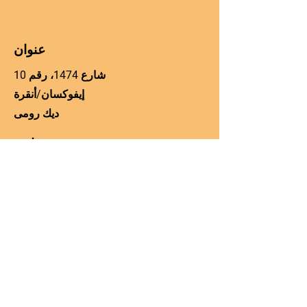
عنوان
شارع 1474، رقم 10
إيفوكسان/أنقرة
ديك رومى
هاتف
00905060225306
Email
manager@kos-parts.com
وسائل التواصل الاجتماعي