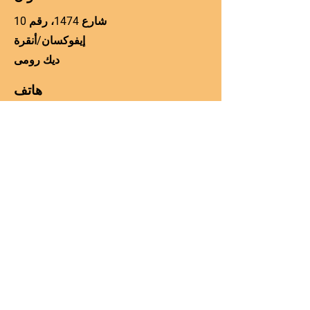
شارع 1474، رقم 10
إيفوكسان/أنقرة
ديك رومى
هاتف
00905060225306
Email
manager@kos-parts.com
وسائل التواصل الاجتماعي