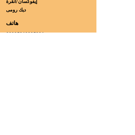
إيفوكسان/أنقرة
ديك رومى
هاتف
00905060225306
Email
manager@kos-parts.com
وسائل التواصل الاجتماعي