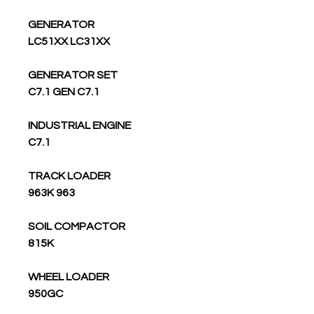
GENERATOR
LC51XX LC31XX
GENERATOR SET
C7.1 GEN C7.1
INDUSTRIAL ENGINE
C7.1
TRACK LOADER
963 963K
SOIL COMPACTOR
815K
WHEEL LOADER
950GC