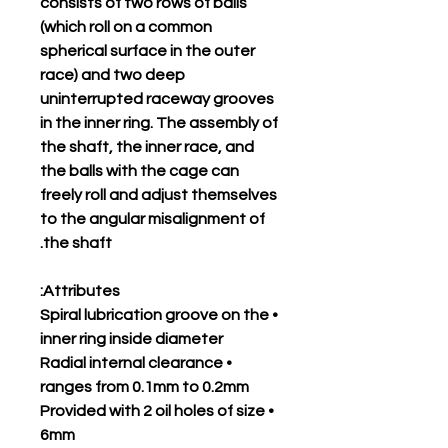
consists of two rows of balls
(which roll on a common
spherical surface in the outer
race) and two deep
uninterrupted raceway grooves
in the inner ring. The assembly of
the shaft, the inner race, and
the balls with the cage can
freely roll and adjust themselves
to the angular misalignment of
the shaft.
Attributes:
• Spiral lubrication groove on the
inner ring inside diameter
• Radial internal clearance
ranges from 0.1mm to 0.2mm
• Provided with 2 oil holes of size
6mm