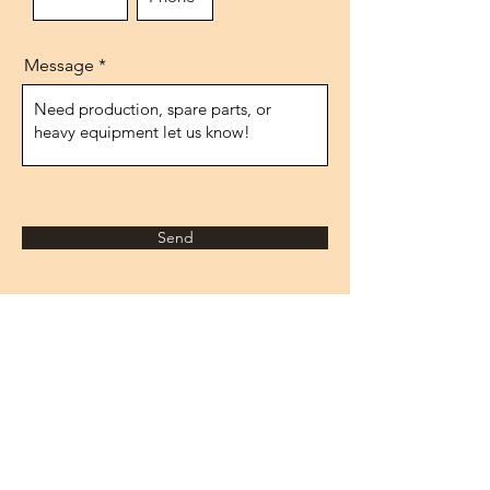
Message
Send
عنوان
شارع 1474، رقم 10
إيفوكسان/أنقرة
ديك رومى