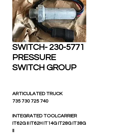
230-5771 SWITCH-
PRESSURE
SWITCH GROUP
ARTICULATED TRUCK
740 725 730 735
INTEGRATED TOOLCARRIER
IT62G II IT62H IT14G IT28G IT38G
II