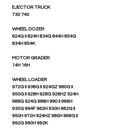
EJECTOR TRUCK
740 730
WHEEL DOZER
824G II 824H 834G 844H 854G
834H 854K
MOTOR GRADER
14H 16H
WHEEL LOADER
972G II 938G II 924GZ 980G II
950G II 928H 928G 928HZ 924H
988G 924G 988H 990 II 966H
930G 994F 962H 930H 962G II
950H 972H 924HZ 980H 966G II
992G 990H 992K