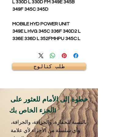
L 330D L 330D FM 349E 345B
349F 345C 345D
MOBILE HYD POWER UNIT
349E L HVG 345C 336F 340D2 L
336E 336D L 352FMHPU 345C L
طلب كتالوج
خطوة إلى الأمام للعثور على
الجزء الخاص بك!
بالنسبة للحفارة، والجرافة، والجرافة،
وأي سلسلة من الأجزاء لأي علامة