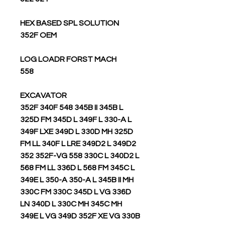
HEX BASED SPL SOLUTION
352F OEM
LOG LOADR FORST MACH
558
EXCAVATOR
352F 340F 548 345B II 345B L
325D FM 345D L 349F L 330-A L
349F LXE 349D L 330D MH 325D
FM LL 340F L LRE 349D2 L 349D2
352 352F-VG 558 330C L 340D2 L
568 FM LL 336D L 568 FM 345C L
349E L 350-A 350-A L 345B II MH
330C FM 330C 345D L VG 336D
LN 340D L 330C MH 345C MH
349E L VG 349D 352F XE VG 330B