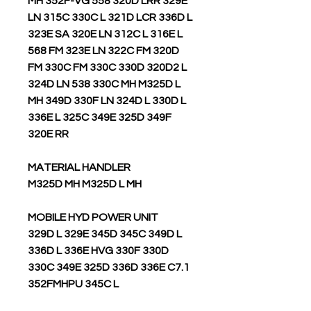
MH 352F-VG 558 320D LRR 329E
LN 315C 330C L 321D LCR 336D L
323E SA 320E LN 312C L 316E L
568 FM 323E LN 322C FM 320D
FM 330C FM 330C 330D 320D2 L
324D LN 538 330C MH M325D L
MH 349D 330F LN 324D L 330D L
336E L 325C 349E 325D 349F
320E RR
MATERIAL HANDLER
M325D MH M325D L MH
MOBILE HYD POWER UNIT
329D L 329E 345D 345C 349D L
336D L 336E HVG 330F 330D
330C 349E 325D 336D 336E C7.1
352FMHPU 345C L