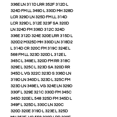
336E LN 311D LRR 352F 312D L
324D FM LL 349D L 330D MH 328D
LCR 329D LN 325D FM LL 314D
LCR 329D L 312E 323F SA 320D
LN 324D FM 336D 312C 324D
336E 312D 324E 320E LRR 315D L
320D2 M325D MH 330D LN 318D2
L 314D CR 320C FM 319C 324E L
568 FM LL 323D 320D L 312E L
345C L 349E L 320D FM RR 318C
329E L 325C L 323D SA 320D RR
345D L VG 322C 323D S 336D LN
319D LN 340D L 323D L 325C FM
323D LN 349E L VG 324E LN 329D
330F L 329E 321C 330D FM 345C
345D 320E L 548 325D FM 345D L
349F L 325D L 330C LN 320C
320D 320E 319D L 323E L 325D