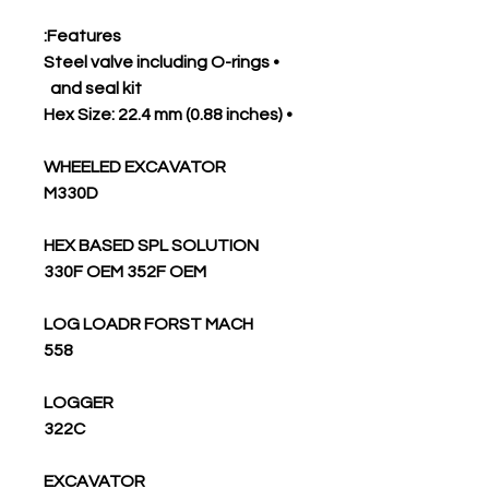
Features:
• Steel valve including O-rings
and seal kit
• Hex Size: 22.4 mm (0.88 inches)
WHEELED EXCAVATOR
M330D
HEX BASED SPL SOLUTION
330F OEM 352F OEM
LOG LOADR FORST MACH
558
LOGGER
322C
EXCAVATOR