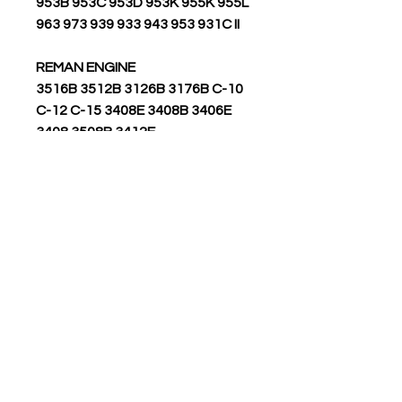
953B 953C 953D 953K 955K 955L
963 973 939 933 943 953 931C II
REMAN ENGINE
3516B 3512B 3126B 3176B C-10
C-12 C-15 3408E 3408B 3406E
3408 3508B 3412E
MARINE AUXILIARY
C32 3508B 3512 3516C 3516B
3512C 3512B 3608
ENGINE - MACHINE
3516C C-12 3304 3408 3176C
3054C C32 C27 C4.4 C-9
OFF-HIGHWAY TRUCK
D10R