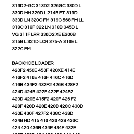
313D2-GC 313D2 326GC 330D L
330D MH 329D L 214B FT 319D
330D LN 320C FM 319C 568 FM LL
318C 318F 322 LN 318B 345D L
VG 311F LRR 336D2 XE E200B
315B L 321D LCR 375-A 316E L
322C FM
BACKHOE LOADER
420F2 450E 450F 420XE 414E
416F2 416E 416F 416C 416D
416B 434F2 432F2 426B 428F2
424D 424B 422F 422E 424B2
420D 420E 415F2 420F 426 F2
428F 428D 428E 428B 428C 430D
430E 430F 427F2 438C 438D
424B HD 415 416 426 428 436C
424 420 436B 434E 434F 432E