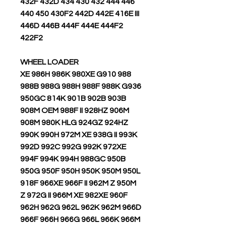
432F 432D 434 430 432 444 446
440 450 430F2 442D 442E 416E III
446D 446B 444F 444E 444F2
422F2
WHEEL LOADER
988 XE 986H 986K 980XE G910
988B 988G 988H 988F 988K G936
950GC 814K 901B 902B 903B
908M OEM 988F II 928HZ 906M
908M 980K HLG 924GZ 924HZ
990K 990H 972M XE 938G II 993K
992D 992C 992G 992K 972XE
994F 994K 994H 988GC 950B
950G 950F 950H 950K 950M 950L
918F 966XE 966F II 962M Z 950M
Z 972G II 966M XE 982XE 960F
962H 962G 962L 962K 962M 966D
966F 966H 966G 966L 966K 966M