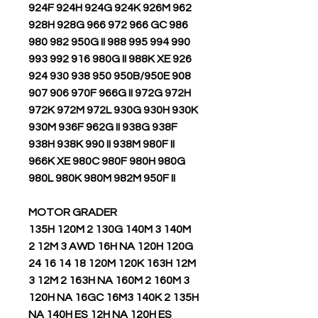
924F 924H 924G 924K 926M 962
928H 928G 966 972 966 GC 986
980 982 950G II 988 995 994 990
993 992 916 980G II 988K XE 926
924 930 938 950 950B/950E 908
907 906 970F 966G II 972G 972H
972K 972M 972L 930G 930H 930K
930M 936F 962G II 938G 938F
938H 938K 990 II 938M 980F II
966K XE 980C 980F 980H 980G
980L 980K 980M 982M 950F II
MOTOR GRADER
135H 120M 2 130G 140M 3 140M
2 12M 3 AWD 16H NA 120H 120G
24 16 14 18 120M 120K 163H 12M
3 12M 2 163H NA 160M 2 160M 3
120H NA 16GC 16M3 140K 2 135H
NA 140H ES 12H NA 120H ES