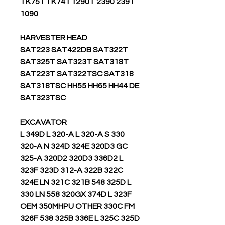
TK751 TK741 1290T 2390 2391
1090
HARVESTER HEAD
SAT223 SAT422DB SAT322T
SAT325T SAT323T SAT318T
SAT223T SAT322TSC SAT318
SAT318TSC HH55 HH65 HH44 DE
SAT323TSC
EXCAVATOR
330 L 349D L 320-A L 320-A S
320-A N 324D 324E 320D3 GC
325-A 320D2 320D3 336D2 L
323F 323D 312-A 322B 322C
324E LN 321C 321B 548 325D L
330 LN 558 320GX 374D L 323F
OEM 350MHPU OTHER 330C FM
326F 538 325B 336E L 325C 325D