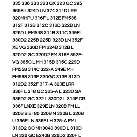
335 336 333 323 GX 323 GC 395
365B II 324D LN 374 311D LRR
320MHPU 316F L 312E FM538
312F 312B 312C 312D 322B LN
326D L FM548 311B 311C 349E L
330D2 225B 225D 323D LN 352F
XE VG 330D FM 224B 312B L
320D2 GC 320D2 FM 316F 352F-
VG 365C L MH 315B 315C 229D
FM558 314C 322-A 349E MH
FM568 313F 330GC 313B 313D
312D2 352F 317-A 320E LRR
336F L 318 GC 325-A L 323D SA
336D2 GC 322 L 330D2 L 314F CR
336F LNXE 329E LN 320B FM LL
320B S E180 320B N 320B L 320B
U 336E LN 336E LH 325-A FM L
313D2 GC MH3040 390D L 319D
LN 326 GC E240B 326D2 320F L