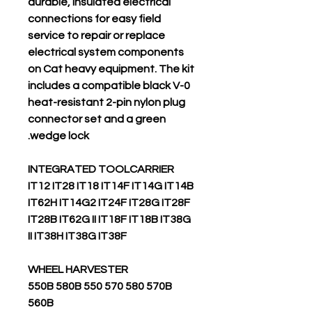
durable, insulated electrical
connections for easy field
service to repair or replace
electrical system components
on Cat heavy equipment. The kit
includes a compatible black V-0
heat-resistant 2-pin nylon plug
connector set and a green
wedge lock.
INTEGRATED TOOLCARRIER
IT12 IT28 IT18 IT14F IT14G IT14B
IT62H IT14G2 IT24F IT28G IT28F
IT28B IT62G II IT18F IT18B IT38G
II IT38H IT38G IT38F
WHEEL HARVESTER
550B 580B 550 570 580 570B
560B