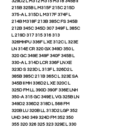
329D2 L M312 M315 M318 345B II
215B 325B L M315F 215C 215D
375-A L 315D L M317F 374F L
214B M318F 213B 385C FS 345B
212B 345C 345D 307 349F L 385C
L 219D 317 315 316 313
326MHPU 336F L XE 312C L 323E
LN 314E CR 320 GX 349D 350 L
320 GC 349E 349F 340F 345B L
330-A L 314D LCR 336F LN XE
323D S 323D L 313F L 326D2 L
385B 385C 211B 365C L 323E SA
345B II MH 336D2 L XE 320C L
325D FM LL 390D 390F 336E LNH
350-A 315 GC 349E L VG 325B LN
349D2 336D2 318D L 568 FM
320B LU 320B LL 313D2 LGP 352
UHD 340 349 324D FM 352 350
355 320 326 325 323 329E L 330