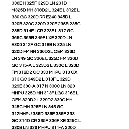
336E H 325F 329D LN 231D
M325D MH 318D2 L 324E L 312E L
330 GC 320D RR E240 345D L
320B 320C 320D 320E 235B 235C
235D 314E LCR 323F L 317 GC
365C 365B 349F LXE 320D LN
E300 312F GC 318B N 325 LN
320D FM RR 336D2L OEM 336D
LN 349 GC 320E L 325D FM 320D
GC 315-A L 323D2 L 330C L 320D
FM 312D2 GC 330 MHPU 313 GX
313 GC 349D2 L 318F L 329D
329E 330-A 317 N 330C LN 323
MHPU 325D MH 313F LGC 316E L
OEM 320D2 L 329D2 330C MH
345C MH 326F LN 345 GC
312MHPU 336D 336E 336F 333
GC 314D CR 335F 336F XE 325C L
330B LN 336 MHPU 311-A 320D