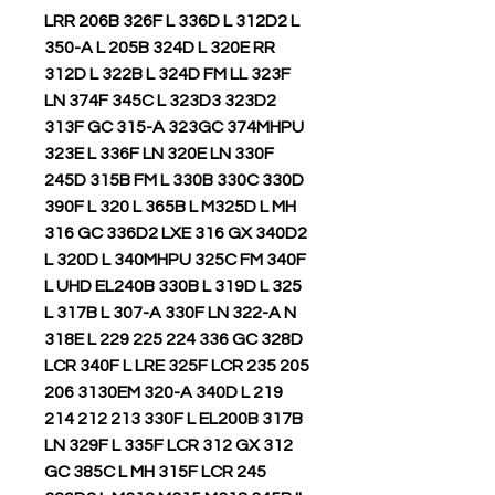
LRR 206B 326F L 336D L 312D2 L
350-A L 205B 324D L 320E RR
312D L 322B L 324D FM LL 323F
LN 374F 345C L 323D3 323D2
313F GC 315-A 323GC 374MHPU
323E L 336F LN 320E LN 330F
245D 315B FM L 330B 330C 330D
390F L 320 L 365B L M325D L MH
316 GC 336D2 LXE 316 GX 340D2
L 320D L 340MHPU 325C FM 340F
L UHD EL240B 330B L 319D L 325
L 317B L 307-A 330F LN 322-A N
318E L 229 225 224 336 GC 328D
LCR 340F L LRE 325F LCR 235 205
206 3130EM 320-A 340D L 219
214 212 213 330F L EL200B 317B
LN 329F L 335F LCR 312 GX 312
GC 385C L MH 315F LCR 245