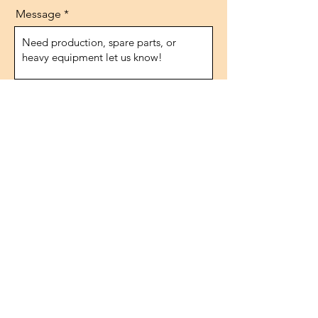
Message
Send
عنوان
شارع 1474، رقم 10
إيفوكسان/أنقرة
ديك رومى
هاتف