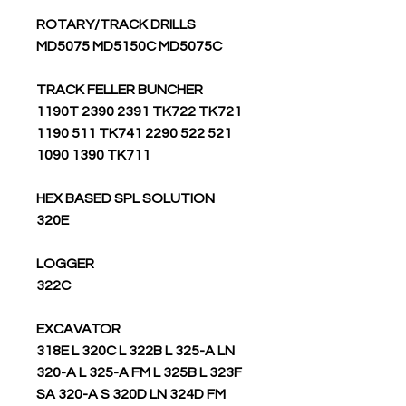
ROTARY/TRACK DRILLS
MD5075 MD5150C MD5075C
TRACK FELLER BUNCHER
1190T 2390 2391 TK722 TK721
1190 511 TK741 2290 522 521
1090 1390 TK711
HEX BASED SPL SOLUTION
320E
LOGGER
322C
EXCAVATOR
318E L 320C L 322B L 325-A LN
320-A L 325-A FM L 325B L 323F
SA 320-A S 320D LN 324D FM