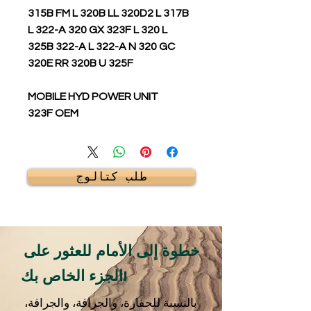
315B FM L 320B LL 320D2 L 317B
L 322-A 320 GX 323F L 320 L
325B 322-A L 322-A N 320 GC
320E RR 320B U 325F
MOBILE HYD POWER UNIT
323F OEM
طلب كتالوج
خطوة إلى الأمام للعثور على
الجزء الخاص بك!
بالنسبة للحفارة، والجرافة، والجرافة،