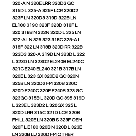
320-A N 320E LRR 320D3 GC
315D L 325-A 325F LCR 320D2
323F LN 320D3 319D 322B LN
EL180 319C 323F 323D 318F L
320 318B N 322N 320D L 325 LN
322-A LN 325 323 318C 325-A L
318F 322 LN 318B 320D RR 322B
323D3 320-A 319D LN 323D L 322
L 323D LN 323D2 EL240B EL240C
321C E240 EL240 321B 317B LN
320E L 323 GX 320D2 GC 320N
325B LN 320D2 FM 320B 320C
320D E240C 320E E240B 323 GC
323GC 315B L 320D GC 395 319D
L 323E L 323D2 L 320GX 325 L
320D LRR 315C 321D LCR 320B
FM LL 320E LN 320B S 323F OEM
320F L E180 320B N 320B L 323E
LN 320B LU 320D FM OTHER